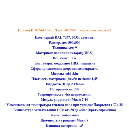
Плитка ПВХ Sold Skin, 9 мм, 500*500, т-образный замок,м2
Цвет: серый RAL 7037, 7035; цветная.
Размер, мм:
500х500
Толщина, мм: 9
Материал:
поливинилхлорид (ПВХ)
Вес, кг/шт.: 2,6
Тип товара:
модульное ПВХ покрытие
Сфера применения:
спортивные покрытия
Модель:
sold skin
Плотность материала (г/см³):
не более 1,45
Твёрдость (Шор А):
80-96
Истираемость:
200
Ударопрочность:
без повреждения
Модуль упругости (Мпа):
7-10
Максимальная температура теплого пола при укладке Покрытия (℃):
28
Температура эксплуатации (℃):
от -30 до +50 с (кратковременно)
Замок:
т-образный
Прочность на разрыв (Мпа):
8
Единица измерения:
м²