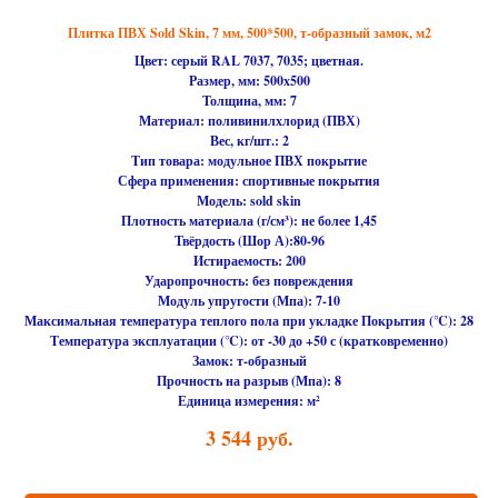
Плитка ПВХ Sold Skin, 7 мм, 500*500, т-образный замок, м2
Цвет: серый RAL 7037, 7035; цветная.
Размер, мм:
500х500
Толщина, мм: 7
Материал:
поливинилхлорид (ПВХ)
Вес, кг/шт.: 2
Тип товара:
модульное ПВХ покрытие
Сфера применения:
спортивные покрытия
Модель:
sold skin
Плотность материала (г/см³):
не более 1,45
Твёрдость (Шор А):
80-96
Истираемость:
200
Ударопрочность:
без повреждения
Модуль упругости (Мпа):
7-10
Максимальная температура теплого пола при укладке Покрытия (℃):
28
Температура эксплуатации (℃):
от -30 до +50 с (кратковременно)
Замок:
т-образный
Прочность на разрыв (Мпа):
8
Единица измерения:
м²
3 544
руб.