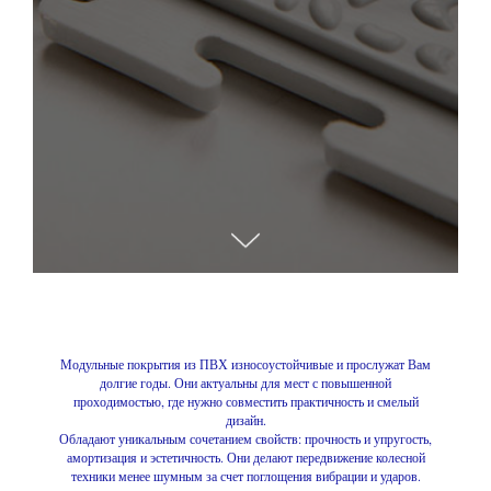
Модульные покрытия из ПВХ износоустойчивые и прослужат Вам
долгие годы. Они актуальны для мест с повышенной
проходимостью, где нужно совместить практичность и смелый
дизайн.
Обладают уникальным сочетанием свойств: прочность и упругость,
амортизация и эстетичность. Они делают передвижение колесной
техники менее шумным за счет поглощения вибрации и ударов.