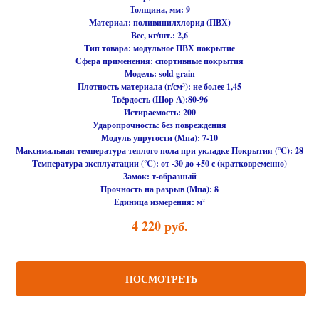
Толщина, мм: 9
Материал:
поливинилхлорид (ПВХ)
Вес, кг/шт.: 2,6
Тип товара:
модульное ПВХ покрытие
Сфера применения:
спортивные покрытия
Модель:
sold grain
Плотность материала (г/см³):
не более 1,45
Твёрдость (Шор А):
80-96
Истираемость:
200
Ударопрочность:
без повреждения
Модуль упругости (Мпа):
7-10
Максимальная температура теплого пола при укладке Покрытия (℃):
28
Температура эксплуатации (℃):
от -30 до +50 с (кратковременно)
Замок:
т-образный
Прочность на разрыв (Мпа):
8
Единица измерения:
м²
4 220
руб.
ПОСМОТРЕТЬ