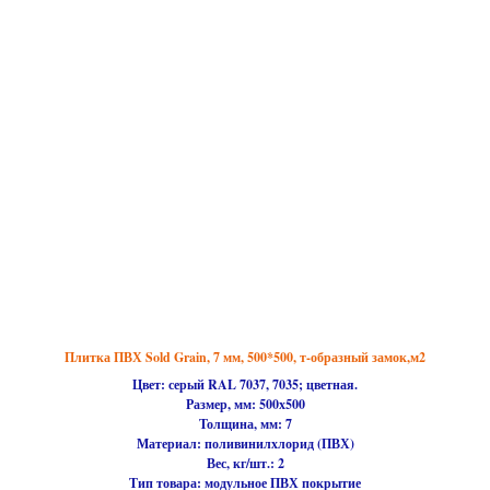
Плитка ПВХ Sold Grain, 7 мм, 500*500, т-образный замок,м2
Цвет: серый RAL 7037, 7035; цветная.
Размер, мм:
500х500
Толщина, мм: 7
Материал:
поливинилхлорид (ПВХ)
Вес, кг/шт.: 2
Тип товара:
модульное ПВХ покрытие