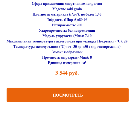
Сфера применения:
спортивные покрытия
Модель:
sold grain
Плотность материала (г/см³):
не более 1,45
Твёрдость (Шор А):
80-96
Истираемость:
200
Ударопрочность:
без повреждения
Модуль упругости (Мпа):
7-10
Максимальная температура теплого пола при укладке Покрытия (℃):
28
Температура эксплуатации (℃):
от -30 до +50 с (кратковременно)
Замок:
т-образный
Прочность на разрыв (Мпа):
8
Единица измерения:
м²
3 544
руб.
ПОСМОТРЕТЬ