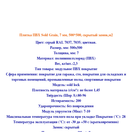
Плитка ПВХ Sold Grain, 7 мм, 500*500, скрытый замок,м2
Цвет: серый RAL 7037, 7035; цветная.
Размер, мм:
500х500
Толщина, мм: 7
Материал:
поливинилхлорид (ПВХ)
Вес, кг/шт.:2,3
Тип товара:
модульное ПВХ покрытие
Сфера применения:
покрытие для гаража, сто, покрытия для складских и
торговых помещений, промышленные полы, спортивные покрытия
Модель:
sold lock
Плотность материала (г/см³):
не более 1,45
Твёрдость (Шор А):
80-96
Истираемость:
200
Ударопрочность:
без повреждения
Модуль упругости (Мпа):
7-10
Максимальная температура теплого пола при укладке Покрытия (℃):
28
Температура эксплуатации (℃):
от -30 до +50 с (кратковременно)
Замок:
скрытый