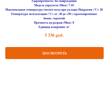
Ударопрочность:
без повреждения
Модуль упругости (Мпа):
7-10
Максимальная температура теплого пола при укладке Покрытия (℃):
28
Температура эксплуатации (℃):
от -30 до +50 с (кратковременно)
Замок:
скрытый
Прочность на разрыв (Мпа):
8
Единица измерения:
м²
3 336
руб.
ПОСМОТРЕТЬ