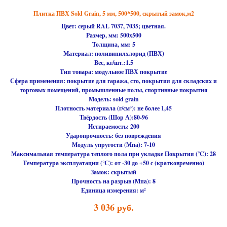
Плитка ПВХ Sold Grain, 5 мм, 500*500, скрытый замок,м2
Цвет: серый RAL 7037, 7035; цветная.
Размер, мм:
500х500
Толщина, мм: 5
Материал:
поливинилхлорид (ПВХ)
Вес, кг/шт.:
1.5
Тип товара:
модульное ПВХ покрытие
Сфера применения:
покрытие для гаража, сто, покрытия для складских и
торговых помещений, промышленные полы, спортивные покрытия
Модель:
sold grain
Плотность материала (г/см³):
не более 1,45
Твёрдость (Шор А):
80-96
Истираемость:
200
Ударопрочность:
без повреждения
Модуль упругости (Мпа):
7-10
Максимальная температура теплого пола при укладке Покрытия (℃):
28
Температура эксплуатации (℃):
от -30 до +50 с (кратковременно)
Замок:
скрытый
Прочность на разрыв (Мпа):
8
Единица измерения:
м²
3 036
руб.