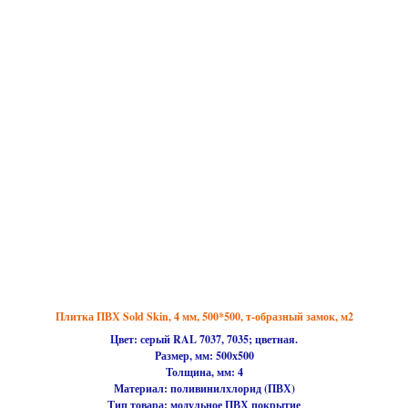
Плитка ПВХ Sold Skin, 4 мм, 500*500, т-образный замок, м2
Цвет: серый RAL 7037, 7035; цветная.
Размер, мм:
500х500
Толщина, мм:
4
Материал:
поливинилхлорид (ПВХ)
Тип товара:
модульное ПВХ покрытие