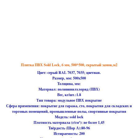
Плитка ПВХ Sold Lock, 6 мм, 500*500, скрытый замок,м2
Цвет: серый RAL 7037, 7035; цветная.
Размер, мм:
500х500
Толщина, мм:
Материал:
поливинилхлорид (ПВХ)
Вес, кг/шт.:1.8
Тип товара:
модульное ПВХ покрытие
Сфера применения:
покрытие для гаража, сто, покрытия для складских и
торговых помещений, промышленные полы, спортивные покрытия
Модель:
sold lock
Плотность материала (г/см³):
не более 1,45
Твёрдость (Шор А):
80-96
Истираемость:
200