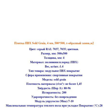
Плитка ПВХ Sold Grain, 4 мм, 500*500, т-образный замок,м2
Цвет: серый RAL 7037, 7035; цветная.
Размер, мм:
500х500
Толщина, мм:
4
Материал:
поливинилхлорид (ПВХ)
Вес, кг/шт.:
1.4
Тип товара:
модульное ПВХ покрытие
Сфера применения:
спортивные покрытия
Модель:
sold grain
Плотность материала (г/см³):
не более 1,45
Твёрдость (Шор А):
80-96
Истираемость:
200
Ударопрочность:
без повреждения
Модуль упругости (Мпа):
7-10
Максимальная температура теплого пола при укладке Покрытия (℃):
28