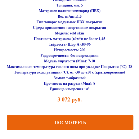
Толщина, мм: 5
Материал:
поливинилхлорид (ПВХ)
Вес, кг/шт.:
1.5
Тип товара:
модульное ПВХ покрытие
Сфера применения:
спортивные покрытия
Модель:
sold skin
Плотность материала (г/см³):
не более 1,45
Твёрдость (Шор А):
80-96
Истираемость:
200
Ударопрочность:
без повреждения
Модуль упругости (Мпа):
7-10
Максимальная температура теплого пола при укладке Покрытия (℃):
28
Температура эксплуатации (℃):
от -30 до +50 с (кратковременно)
Замок:
т-образный
Прочность на разрыв (Мпа):
8
Единица измерения:
м²
3 072
руб.
ПОСМОТРЕТЬ