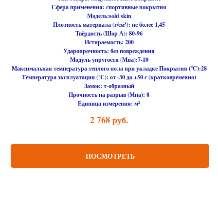
Сфера применения:
спортивные покрытия
Модель:
sold skin
Плотность материала (г/см³):
не более 1,45
Твёрдость (Шор А):
80-96
Истираемость:
200
Ударопрочность:
без повреждения
Модуль упругости (Мпа):
7-10
Максимальная температура теплого пола при укладке Покрытия (℃):
28
Температура эксплуатации (℃):
от -30 до +50 с (кратковременно)
Замок:
т-образный
Прочность на разрыв (Мпа):
8
Единица измерения:
м²
2 768
руб.
ПОСМОТРЕТЬ