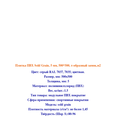
Плитка ПВХ Sold Grain, 5 мм, 500*500, т-образный замок,м2
Цвет: серый RAL 7037, 7035; цветная.
Размер, мм:
500х500
Толщина, мм: 5
Материал:
поливинилхлорид (ПВХ)
Вес, кг/шт.:
1.5
Тип товара:
модульное ПВХ покрытие
Сфера применения:
спортивные покрытия
Модель:
sold grain
Плотность материала (г/см³):
не более 1,45
Твёрдость (Шор А):
80-96