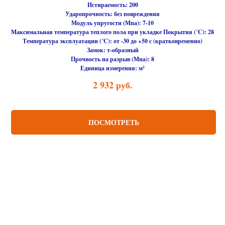
Истираемость:
200
Ударопрочность:
без повреждения
Модуль упругости (Мпа):
7-10
Максимальная температура теплого пола при укладке Покрытия (℃):
28
Температура эксплуатации (℃):
от -30 до +50 с (кратковременно)
Замок:
т-образный
Прочность на разрыв (Мпа):
8
Единица измерения:
м²
2 932
руб.
ПОСМОТРЕТЬ